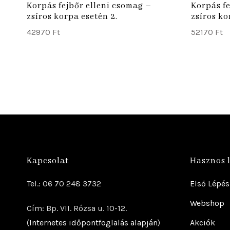
Korpás fejbőr elleni csomag –
Korpás fe
zsíros korpa esetén 2.
zsíros ko
42970
Ft
52170
Ft
Kapcsolat
Hasznos 
Tel.: 06 70 248 3732
Első Lépés
Webshop
Cím: Bp. VII. Rózsa u. 10-12.
(
Internetes időpontfoglalás alapján
)
Akciók