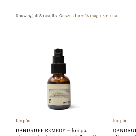
Showing all 8 results
Összes termék megtekintése
ADD TO CART
Korpás
Korpás
DANDRUFF REMEDY – korpa
DANDRUF