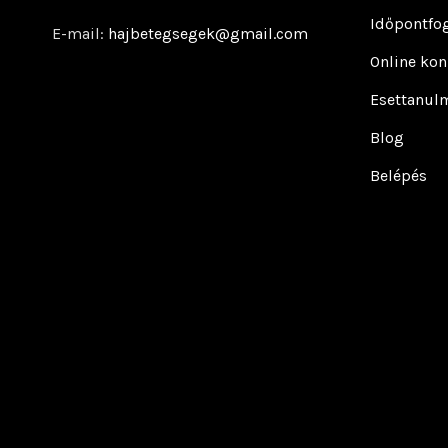
Időpontfog
E-mail:
hajbetegsegek@gmail.com
Online kon
Esettanul
Blog
Belépés