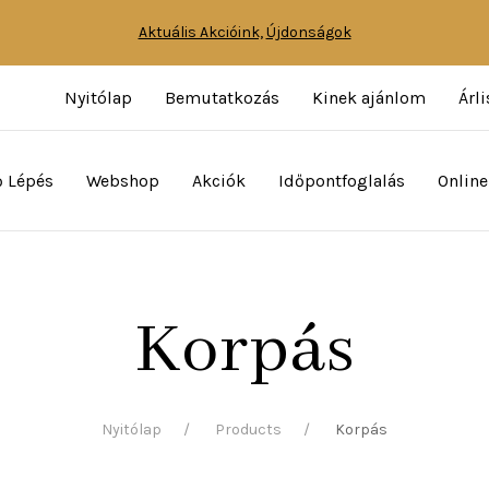
Aktuális Akcióink,
Újdonságok
Nyitólap
Bemutatkozás
Kinek ajánlom
Árli
ő Lépés
Webshop
Akciók
Időpontfoglalás
Online
Korpás
Nyitólap
Products
Korpás