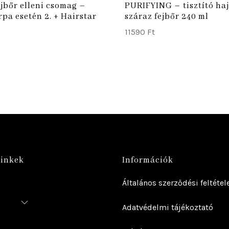
jbőr elleni csomag –
PURIFYING – tisztító haj
rpa esetén 2. + Hairstar
száraz fejbőr 240 ml
11590
Ft
linkek
Információk
Általános szerződési feltétel
Adatvédelmi tájékoztató