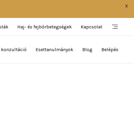
X
sták
Haj- és fejbőrbetegségek
Kapcsolat
 konzultáció
Esettanulmányok
Blog
Belépés