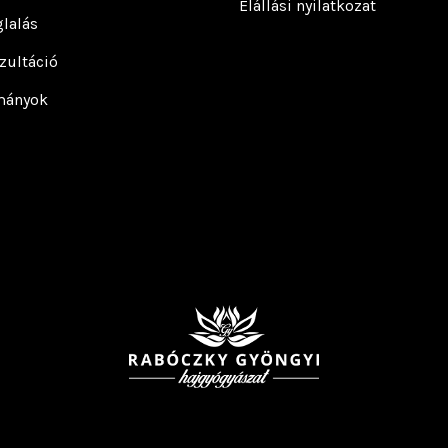
Elállási nyilatkozat
lalás
zultáció
mányok