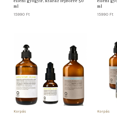
elleni gyógyír, száraz fejbőrre 50
elleni gy
ml
ml
15990
Ft
15990
Ft
ADD TO CART
Korpás
Korpás