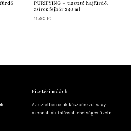
fürdő,
PURIFYING – tisztító hajfürdő,
zsíros fejbőr 240 ml
11590
Ft
Fizetési módok
ek
Az üzletben csak készpénzzel vagy
azonnali átutalással lehetséges fizetni.