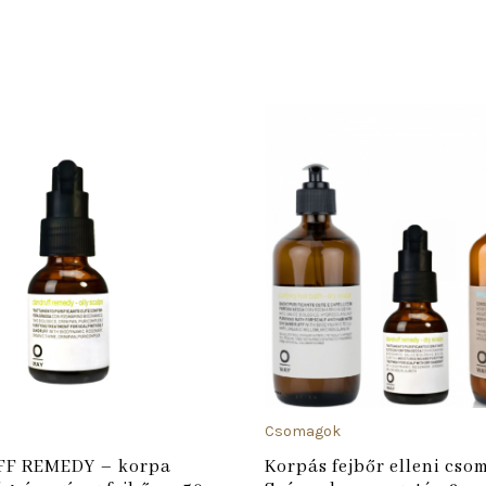
ADD TO CART
Csomagok
F REMEDY – korpa
Korpás fejbőr elleni cso