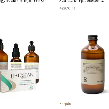
ógyír, zsíros fejbőrre 50
Száraz korpa esetén 2.
42970
Ft
ADD TO CART
Korpás