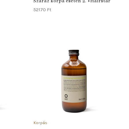
Száraz korpa esetén 2. +Hairstar
52170
Ft
ADD TO CART
ADD TO
Korpás