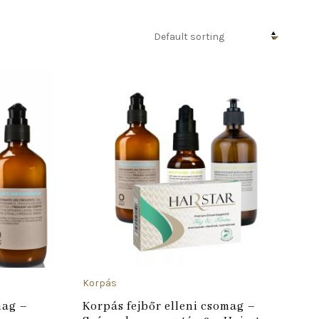
ADD TO CART
ADD TO
Korpás
mag –
Korpás fejbőr elleni csomag –