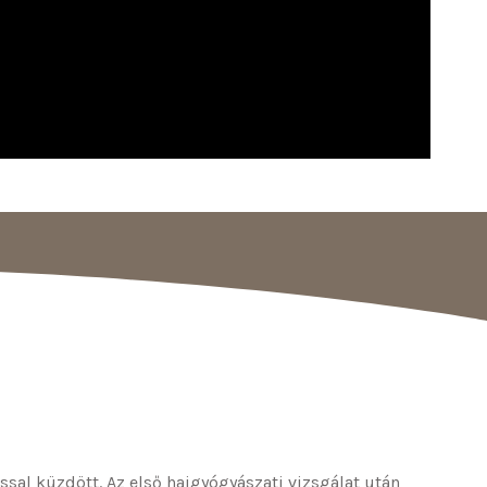
sal küzdött. Az első hajgyógyászati vizsgálat után