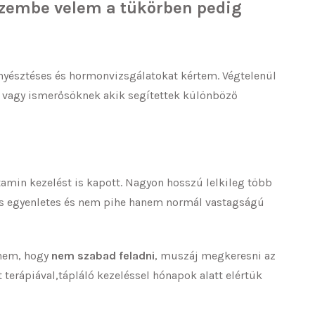
 szembe velem a tükörben pedig
enyésztéses és hormonvizsgálatokat kértem. Végtelenül
t vagy ismerősöknek akik segítettek különböző
tamin kezelést is kapott. Nagyon hosszú lelkileg több
erős egyenletes és nem pihe hanem normál vastagságú
rnem, hogy
nem szabad feladni
, muszáj megkeresni az
 terápiával,tápláló kezeléssel hónapok alatt elértük