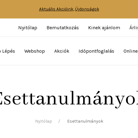
Aktuális Akcióink,
Újdonságok
Nyitólap
Bemutatkozás
Kinek ajánlom
Árli
ő Lépés
Webshop
Akciók
Időpontfoglalás
Online
Esettanulmányo
Nyitólap
Esettanulmányok