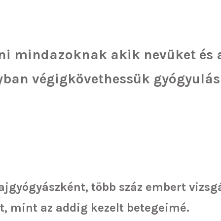
i mindazoknak akik nevüket és 
ban végigkövethessük gyógyulás
jgyógyászként, több száz embert vizsgá
t
, mint az addig kezelt betegeimé.