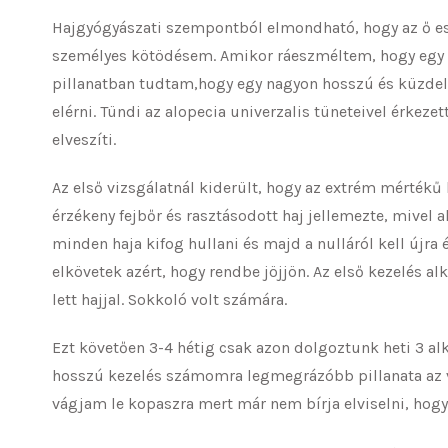
Hajgyógyászati szempontból elmondható, hogy az ő ese
személyes kötödésem. Amikor ráeszméltem, hogy egy ol
pillanatban tudtam,hogy egy nagyon hosszú és küzdelm
elérni. Tündi az alopecia univerzalis tüneteivel érkezet
elveszíti.
Az első vizsgálatnál kiderült, hogy az extrém mértékű
érzékeny fejbőr és rasztásodott haj jellemezte, mive
minden haja kifog hullani és majd a nulláról kell újra
elkövetek azért, hogy rendbe jöjjön. Az első kezelés a
lett hajjal. Sokkoló volt számára.
Ezt követően 3-4 hétig csak azon dolgoztunk heti 3 al
hosszú kezelés számomra legmegrázóbb pillanata az vo
vágjam le kopaszra mert már nem bírja elviselni, hogy 