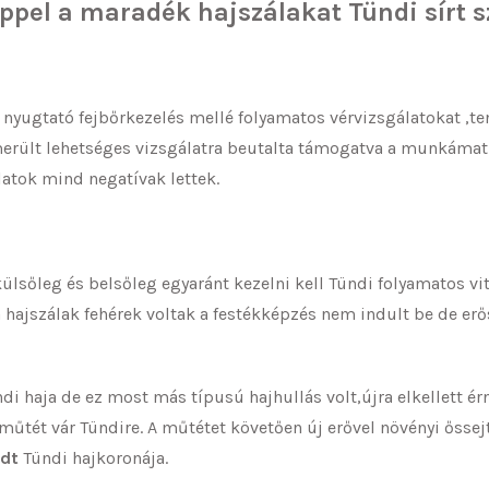
éppel a maradék hajszálakat Tündi sírt
 nyugtató fejbőrkezelés mellé folyamatos vérvizsgálatokat ,t
lmerült lehetséges vizsgálatra beutalta támogatva a munkáma
latok mind negatívak lettek.
ülsőleg és belsőleg egyaránt kezelni kell Tündi folyamatos vi
a hajszálak fehérek voltak a festékképzés nem indult be de 
ndi haja de ez most más típusú hajhullás volt,újra elkellett é
cműtét vár Tündire. A műtétet követően új erővel növényi őssejt
adt
Tündi hajkoronája.