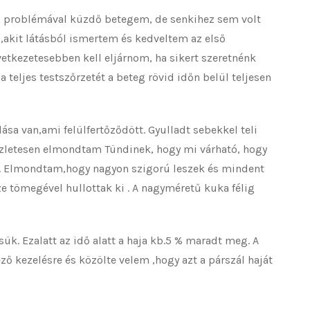
lis problémával küzdő betegem, de senkihez sem volt
akit látásból ismertem és kedveltem az első
etkezetesebben kell eljárnom, ha sikert szeretnénk
a teljes testszőrzetét a beteg rövid időn belül teljesen
sa van,ami felülfertőződött. Gyulladt sebekkel teli
észletesen elmondtam Tündinek, hogy mi várható, hogy
nőni. Elmondtam,hogy nagyon szigorú leszek és mindent
ze tömegével hullottak ki . A nagyméretű kuka félig
k. Ezalatt az idő alatt a haja kb.5 % maradt meg. A
 kezelésre és közölte velem ,hogy azt a párszál haját