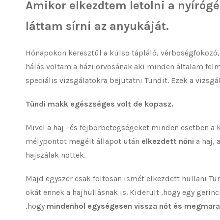
Amikor elkezdtem letolni a nyíróg
láttam sírni az anyukáját.
Hónapokon keresztül a külső tápláló, vérbőségfokozó,
hálás voltam a házi orvosának aki minden általam fe
speciális vizsgálatokra bejutatni Tündit. Ezek a vizsgá
Tündi makk egészséges volt de kopasz.
Mivel a haj –és fejbőrbetegségeket minden esetben a k
mélypontot megélt állapot után
elkezdett nőni
a haj, 
hajszálak nőttek.
Majd egyszer csak foltosan ismét elkezdett hullani Tü
okát ennek a hajhullásnak is. Kiderült ,hogy egy gerin
,hogy
mindenhol egységesen vissza nőt és megmar