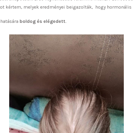
atot kértem, melyek eredményei beigazolták, hogy hormonális
 hatására
boldog és elégedett
.