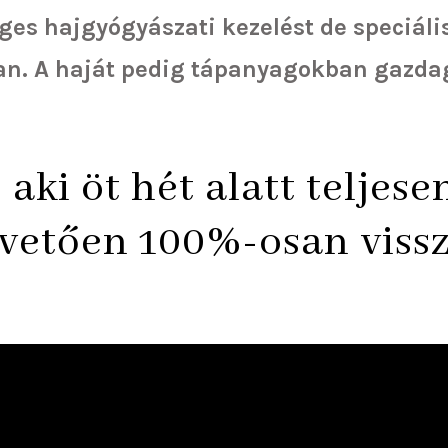
es hajgyógyászati kezelést de speciális
n. A haját pedig tápanyagokban gazda
aki öt hét alatt teljes
övetően 100%-osan vissz