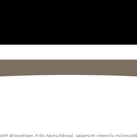
t állapotban. Erős hajhullással, valamint intenzív zsírosodás