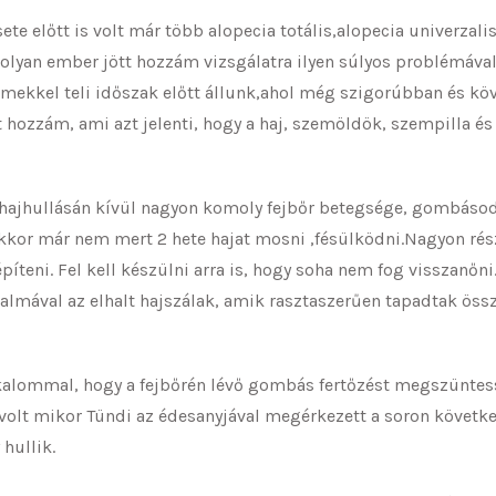
te előtt is volt már több alopecia totális,alopecia univerza
yan ember jött hozzám vizsgálatra ilyen súlyos problémával,
ekkel teli időszak előtt állunk,ahol még szigorúbban és köv
t hozzám, ami azt jelenti, hogy a haj, szemöldök, szempilla és 
 hajhullásán kívül nagyon komoly fejbőr betegsége, gombásodá
l akkor már nem mert 2 hete hajat mosni ,fésülködni.Nagyon r
 építeni. Fel kell készülni arra is, hogy soha nem fog vissza
lkalmával az elhalt hajszálak, amik rasztaszerűen tapadtak öss
kalommal, hogy a fejbőrén lévő gombás fertőzést megszüntessü
lt mikor Tündi az édesanyjával megérkezett a soron következő
hullik.