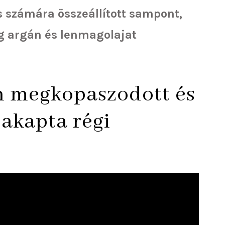
 számára összeállított sampont,
g argán és lenmagolajat
en megkopaszodott és
akapta régi