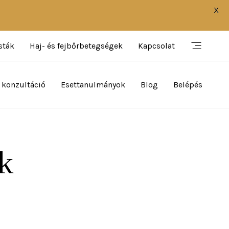
X
sták
Haj- és fejbőrbetegségek
Kapcsolat
 konzultáció
Esettanulmányok
Blog
Belépés
k