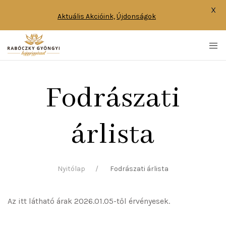
X
Aktuális Akcióink,
Újdonságok
Fodrászati
árlista
Nyitólap
Fodrászati árlista
Az itt látható árak 2026.01.05-től érvényesek.