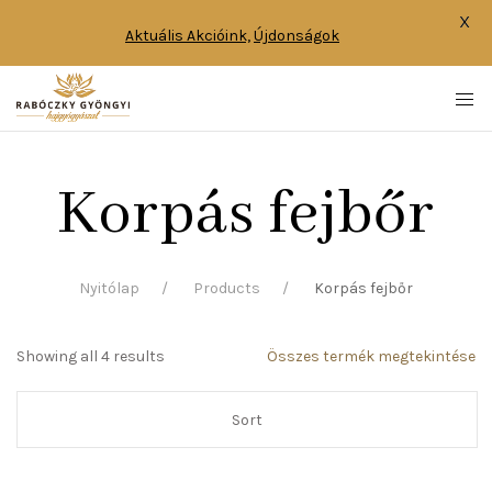
X
Aktuális Akcióink,
Újdonságok
Korpás fejbőr
Nyitólap
Products
Korpás fejbőr
Showing all 4 results
Összes termék megtekintése