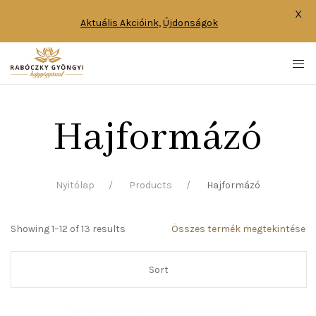
X
Aktuális Akcióink,
Újdonságok
Hajformázó
Nyitólap
Products
Hajformázó
Showing 1–12 of 13 results
Összes termék megtekintése