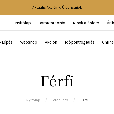
Aktuális Akcióink,
Újdonságok
Nyitólap
Bemutatkozás
Kinek ajánlom
Árli
ő Lépés
Webshop
Akciók
Időpontfoglalás
Online
Férfi
Nyitólap
Products
Férfi