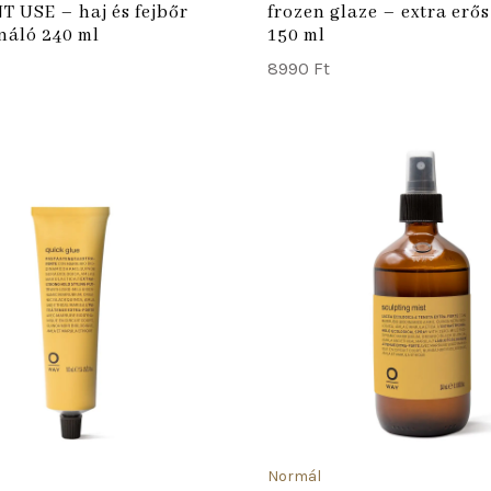
 USE – haj és fejbőr
frozen glaze – extra erő
náló 240 ml
150 ml
8990
Ft
ADD TO CART
Normál