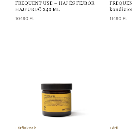
FREQUENT USE – HAJ ÉS FEJBŐR
FREQUENT
HAJFÜRDŐ 240 ML
kondicio
10490
Ft
11490
Ft
ADD TO CART
Férfiaknak
Férfi