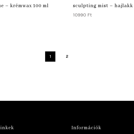
ue – krémwax 100 ml
sculpting mist – hajlakk
10990
Ft
1
2
linkek
Információk