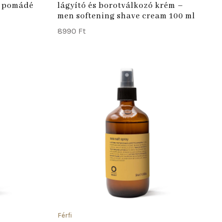
s pomádé
lágyító és borotválkozó krém –
men softening shave cream 100 ml
8990
Ft
ADD TO CART
ADD TO
Férfi