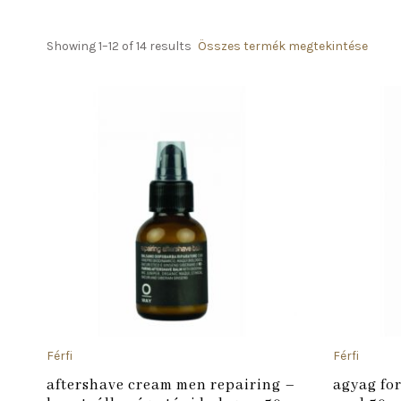
Showing 1–12 of 14 results
Összes termék megtekintése
ADD TO CART
Férfi
Férfi
aftershave cream men repairing –
agyag fo