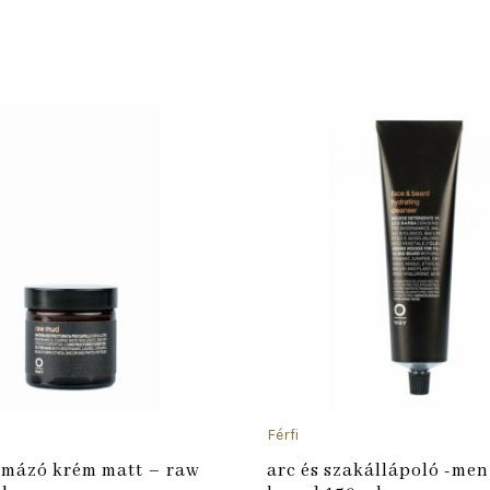
ADD TO CART
Férfi
rmázó krém matt – raw
arc és szakállápoló -men