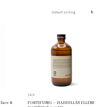
ADD TO CART
ADD TO
Férfi
 face &
FORTIFYING – HAJHULLÁS ELLENI