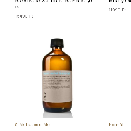
borotválkozás utáni balzsam 50
mud 50 m
ml
11990
Ft
15490
Ft
ADD TO CART
Szőkített és szőke
Normál