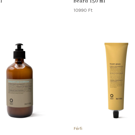
l
beard 150 ml
10990
Ft
ADD TO CART
Férfi