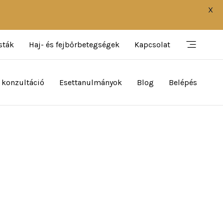
X
sták
Haj- és fejbőrbetegségek
Kapcsolat
 konzultáció
Esettanulmányok
Blog
Belépés