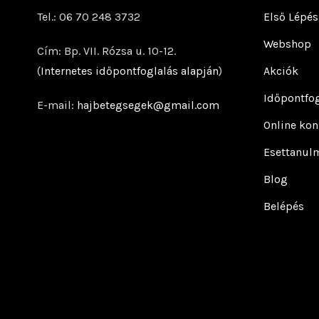
Tel.: 06 70 248 3732
Első Lépés
Webshop
Cím: Bp. VII. Rózsa u. 10-12.
(
Internetes időpontfoglalás alapján
)
Akciók
Időpontfog
E-mail:
hajbetegsegek@gmail.com
Online kon
Esettanul
Blog
Belépés