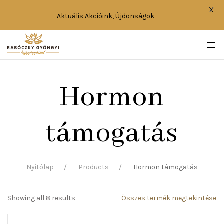
X
Aktuális Akcióink,
Újdonságok
Hormon
támogatás
Nyitólap
Products
Hormon támogatás
Showing all 8 results
Összes termék megtekintése