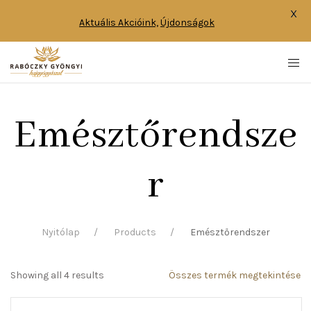
X
Aktuális Akcióink,
Újdonságok
Emésztőrendsze
r
Nyitólap
Products
Emésztőrendszer
Showing all 4 results
Összes termék megtekintése