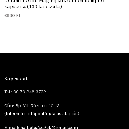
Netamin Útifű Maghéj Mikrobiom Komplex
kapszula (120 kapszula)
6990
Ft
Kapcsolat
Tel.: 06 70 248 3732
Cím: Bp. VII. Rózsa u. 10-12.
(
Internetes időpontfoglalás alapján
)
E-mail:
hajbetegsegek@gmail.com