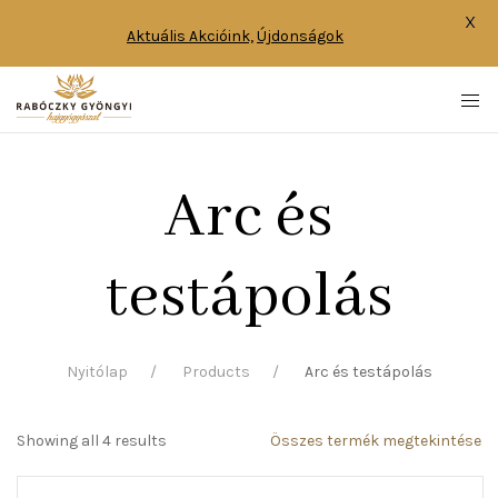
X
Aktuális Akcióink,
Újdonságok
Arc és
testápolás
Nyitólap
Products
Arc és testápolás
Showing all 4 results
Összes termék megtekintése