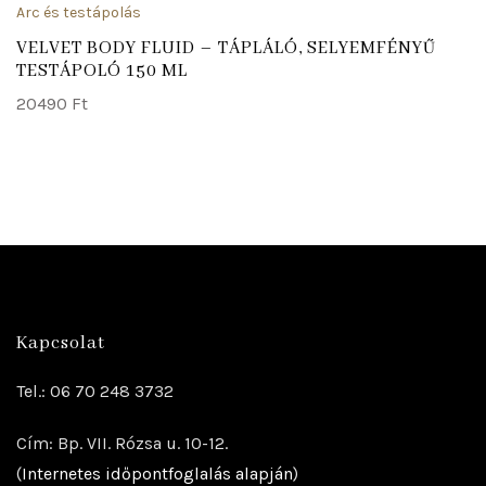
Arc és testápolás
VELVET BODY FLUID – TÁPLÁLÓ, SELYEMFÉNYŰ
TESTÁPOLÓ 150 ML
20490
Ft
Kapcsolat
Tel.: 06 70 248 3732
Cím: Bp. VII. Rózsa u. 10-12.
(
Internetes időpontfoglalás alapján
)