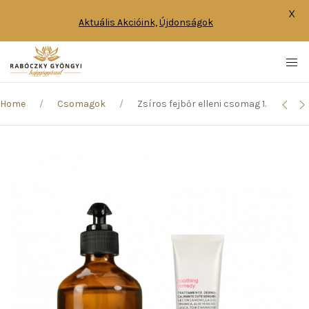
X
Aktuális Akcióink,
Újdonságok
Home
Csomagok
Zsíros fejbőr elleni csomag 1.