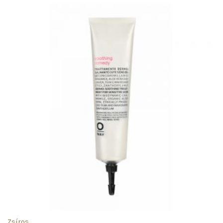
Zsíros