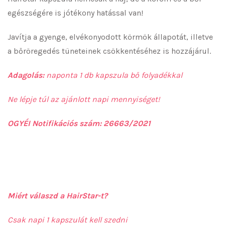
egészségére is jótékony hatással van!
Javítja a gyenge, elvékonyodott körmök állapotát, illetve
a bőröregedés tüneteinek csökkentéséhez is hozzájárul.
Adagolás:
naponta 1 db kapszula bő folyadékkal
Ne lépje túl az ajánlott napi mennyiséget!
OGYÉI Notifikációs szám: 26663/2021
Miért válaszd a HairStar-t?
Csak napi 1 kapszulát kell szedni