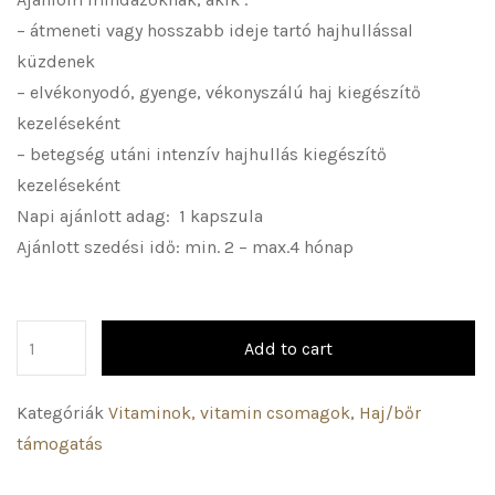
– átmeneti vagy hosszabb ideje tartó hajhullással
küzdenek
– elvékonyodó, gyenge, vékonyszálú haj kiegészítő
kezeléseként
– betegség utáni intenzív hajhullás kiegészítő
kezeléseként
Napi ajánlott adag: 1 kapszula
Ajánlott szedési idő: min. 2 – max.4 hónap
Add to cart
Kategóriák
Vitaminok, vitamin csomagok
,
Haj/bőr
támogatás