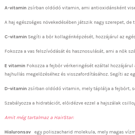
A-vitamin
zsírban oldódó vitamin, ami antioxidánsként vise
A haj egészséges növekedésében játszik nagy szerepet, de t
C-vitamin
Segíti a bőr kollagénképzését, hozzájárul az egés
Fokozza a vas felszívódását és hasznosulását, ami a nők szá
E vitamin
Fokozza a fejbőr vérkeringését ezáltal hozzájárul 
hajhullás megelőzéséhez és visszafordításához. Segíti az e
D-vitamin
zsírban oldódó vitamin, mely
táplálja a fejbőrt
Szabályozza a hidratációt, előidézve ezzel a hajszálak 
Amit még tartalmaz a HairStar:
Hialuronsav
egy poliszacharid molekula, mely magas vízmeg