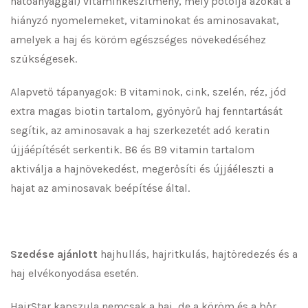
hatóanyaggal) vitaminkészítmény, mely pótolja azokat a
hiányzó nyomelemeket, vitaminokat és aminosavakat,
amelyek a haj és köröm egészséges növekedéséhez
szükségesek.
Alapvető tápanyagok: B vitaminok, cink, szelén, réz, jód
extra magas biotin tartalom, gyönyörű haj fenntartását
segítik, az aminosavak a haj szerkezetét adó keratin
újjáépítését serkentik. B6 és B9 vitamin tartalom
aktiválja a hajnövekedést, megerősíti és újjáéleszti a
hajat az aminosavak beépítése által.
Szedése ajánlott
hajhullás, hajritkulás, hajtöredezés és a
haj elvékonyodása esetén.
HairStar kapszula nemcsak a haj, de a köröm és a bőr