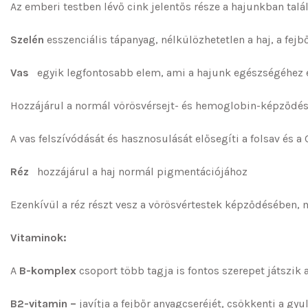
Az emberi testben lévő cink jelentős része a hajunkban talá
Szelén
esszenciális tápanyag, nélkülözhetetlen a haj, a fej
Vas
egyik legfontosabb elem, ami a hajunk egészségéhez 
Hozzájárul a normál vörösvérsejt- és hemoglobin-képződéshe
A vas felszívódását és hasznosulását elősegíti a folsav és 
Réz
hozzájárul a haj normál pigmentációjához
Ezenkívül a réz részt vesz a vörösvértestek képződésében, mi
Vitaminok:
A
B-komplex
csoport több tagja is fontos szerepet játszik 
B2-vitamin –
javítja a fejbőr anyagcseréjét, csökkenti a gy