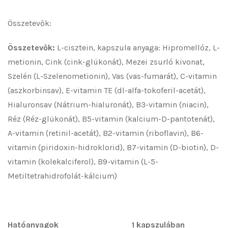
Összetevők:
Összetevők:
L-cisztein, kapszula anyaga: Hipromellóz, L-
metionin, Cink (cink-glükonát), Mezei zsurló kivonat,
Szelén (L-Szelenometionin), Vas (vas-fumarát), C-vitamin
(aszkorbinsav), E-vitamin TE (dl-alfa-tokoferil-acetát),
Hialuronsav (Nátrium-hialuronát), B3-vitamin (niacin),
Réz (Réz-glükonát), B5-vitamin (kalcium-D-pantotenát),
A-vitamin (retinil-acetát), B2-vitamin (riboflavin), B6-
vitamin (piridoxin-hidroklorid), B7-vitamin (D-biotin), D-
vitamin (kolekalciferol), B9-vitamin (L-5-
Metiltetrahidrofolát-kálcium)
Hatóanyagok 1 kapszulában