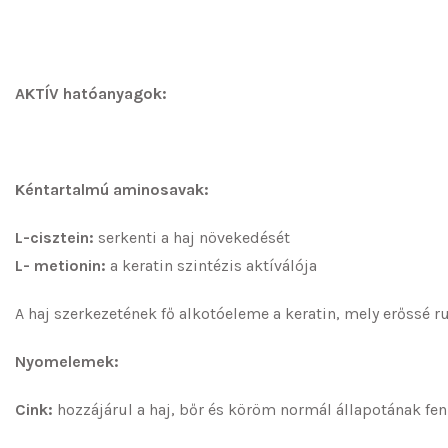
AKTÍV hatóanyagok:
Kéntartalmú aminosavak:
L-cisztein:
serkenti a haj növekedését
L- metionin:
a keratin szintézis aktíválója
A haj szerkezetének fő alkotóeleme a keratin, mely erőssé 
Nyomelemek:
Cink:
hozzájárul a haj, bőr és köröm normál állapotának fe