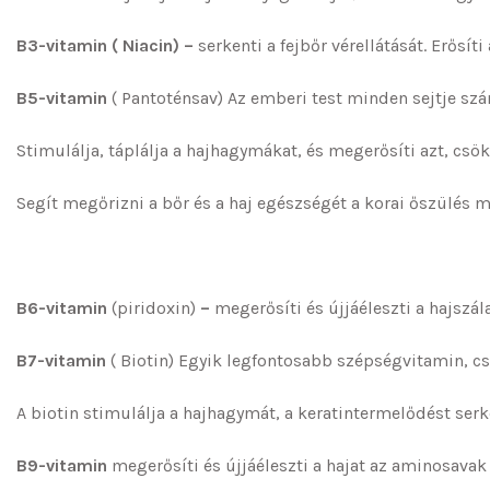
B3-vitamin ( Niacin) –
serkenti a fejbőr vérellátását. Erősít
B5-vitamin
( Pantoténsav) Az emberi test minden sejtje sz
Stimulálja, táplálja a hajhagymákat, és megerősíti azt, csök
Segít megőrizni a bőr és a haj egészségét a korai őszülés m
B6-vitamin
(piridoxin)
–
megerősíti és újjáéleszti a hajszá
B7-vitamin
( Biotin) Egyik legfontosabb szépségvitamin, csö
A biotin stimulálja a hajhagymát, a keratintermelődést ser
B9-vitamin
megerősíti és újjáéleszti a hajat az aminosavak 