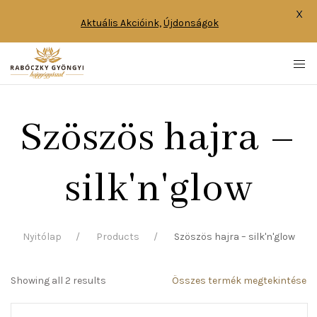
X
Aktuális Akcióink,
Újdonságok
Szöszös hajra –
silk'n'glow
Nyitólap
Products
Szöszös hajra – silk'n'glow
Showing all 2 results
Összes termék megtekintése