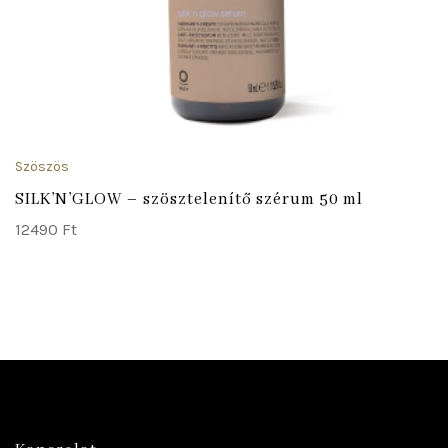
Szöszös
SILK’N’GLOW – szösztelenítő szérum 50 ml
12490
Ft