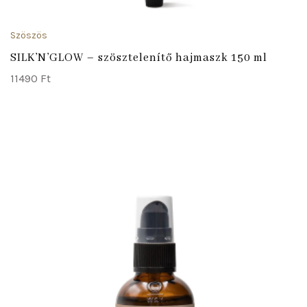
Szöszös
SILK’N’GLOW – szösztelenítő hajmaszk 150 ml
11490
Ft