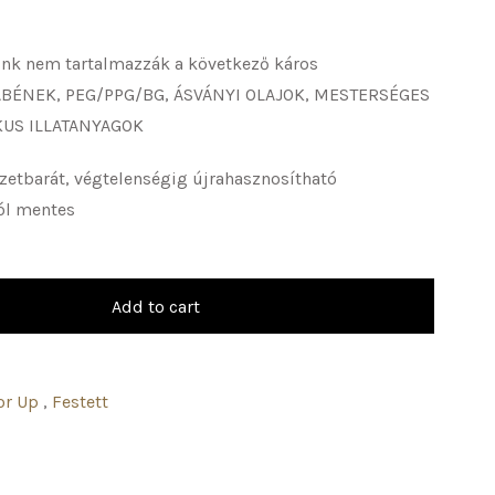
ink nem tartalmazzák a következő káros
RABÉNEK, PEG/PPG/BG, ÁSVÁNYI OLAJOK, MESTERSÉGES
KUS ILLATANYAGOK
zetbarát, végtelenségig újrahasznosítható
ól mentes
Add to cart
lor Up
,
Festett