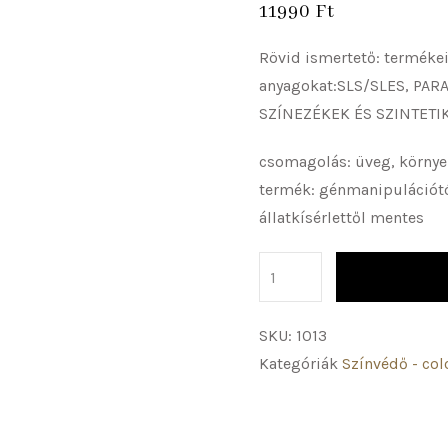
11990
Ft
Rövid ismertető: terméke
anyagokat:SLS/SLES, PA
SZÍNEZÉKEK ÉS SZINTETI
csomagolás: üveg, környe
termék: génmanipulációt
állatkísérlettől mentes
SKU:
1013
Kategóriák
Színvédő - co