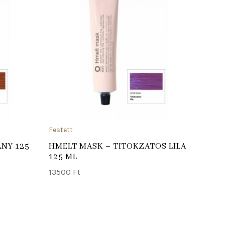
ADD TO CART
ADD TO
Festett
Feste
NY 125
HMELT MASK – TITOKZATOS LILA
PHY
125 ML
hagy
13500
Ft
129