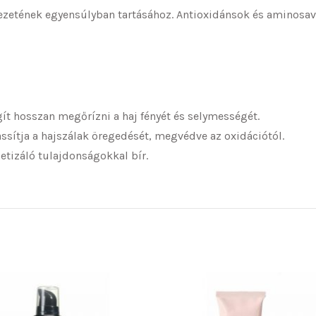
kezetének egyensúlyban tartásához. Antioxidánsok és aminosava
ít hosszan megőrízni a haj fényét és selymességét.
assítja a hajszálak öregedését, megvédve az oxidációtól.
etizáló tulajdonságokkal bír.