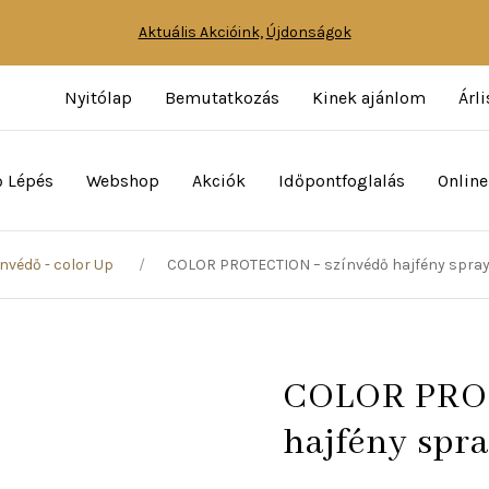
Aktuális Akcióink,
Újdonságok
Nyitólap
Bemutatkozás
Kinek ajánlom
Árli
ő Lépés
Webshop
Akciók
Időpontfoglalás
Online
nvédő - color Up
COLOR PROTECTION – színvédő hajfény spray
COLOR PROT
hajfény spr