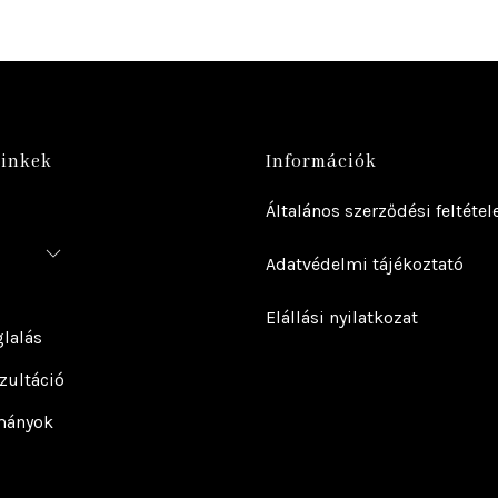
linkek
Információk
Általános szerződési feltétel
Adatvédelmi tájékoztató
Elállási nyilatkozat
lalás
zultáció
mányok