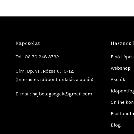
Kapcsolat
Hasznos 
Tel.: 06 70 248 3732
Első Lépés
Webshop
Cím: Bp. VII. Rózsa u. 10-12.
(
Internetes időpontfoglalás alapján
)
Akciók
Időpontfog
E-mail:
hajbetegsegek@gmail.com
Online kon
Esettanul
Blog