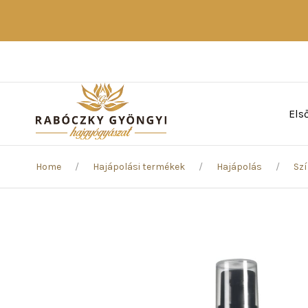
Els
Home
Hajápolási termékek
Hajápolás
Szí