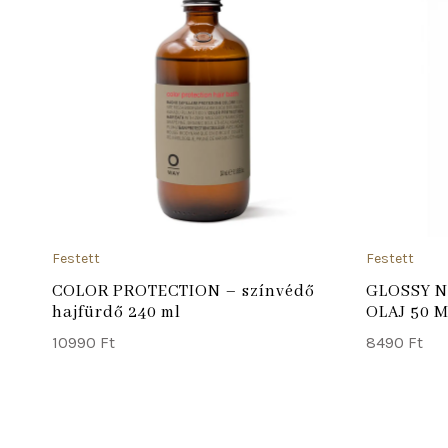
ADD TO CART
Festett
Festett
COLOR PROTECTION – színvédő
GLOSSY N
hajfürdő 240 ml
OLAJ 50 
10990
Ft
8490
Ft