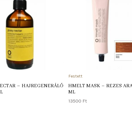
ADD TO CART
Festett
ECTAR – HAJREGENERÁLÓ
HMELT MASK – REZES ARA
ML
ML
13500
Ft