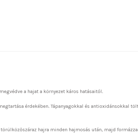
 megvédve a hajat a környezet káros hatásaitól.
megtartása érdekében. Tápanyagokkal és antioxidánsokkal tölti
ta, törülközőszáraz hajra minden hajmosás után, majd formázza 