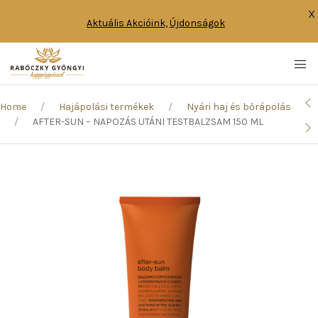
X
Aktuális Akcióink,
Újdonságok
Home
Hajápolási termékek
Nyári haj és bőrápolás
AFTER-SUN – NAPOZÁS UTÁNI TESTBALZSAM 150 ML