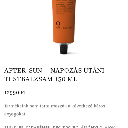
AFTER-SUN – NAPOZÁS UTÁNI
TESTBALZSAM 150 ML
12990
Ft
Termékeink nem tartalmazzák a következő káros
anyagokat:
SLS/SLES, PARABÉNEK, PEG/PPG/BG, ÁSVÁNYI OLAJOK,