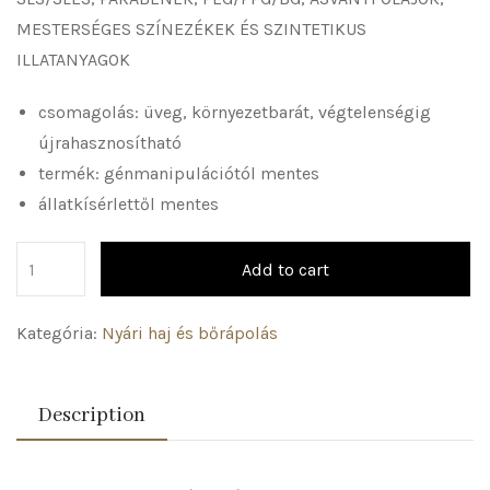
MESTERSÉGES SZÍNEZÉKEK ÉS SZINTETIKUS
ILLATANYAGOK
csomagolás: üveg, környezetbarát, végtelenségig
újrahasznosítható
termék: génmanipulációtól mentes
állatkísérlettől mentes
Add to cart
Kategória:
Nyári haj és bőrápolás
Description