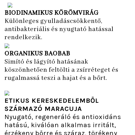
BIODINAMIKUS KÖRÖMVIRÁG
Különleges gyulladáscsökkentő,
antibakteriális és nyugtató hatással
rendelkezik.
ORGANIKUS BAOBAB
Simító és lágyító hatásának
köszönhetően feltölti a zsírréteget és
rugalmassá teszi a hajat és a bőrt.
ETIKUS KERESKEDELEMBŐL
SZÁRMAZÓ MARACUJA
Nyugató, regeneráló és antioxidáns
hatású, kiválóan alkalmas irritált,
érzékeny bőrre és száraz, törékeny