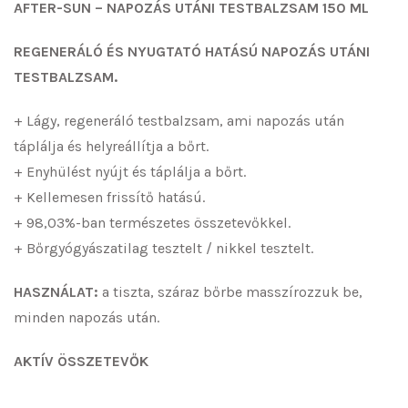
AFTER-SUN – NAPOZÁS UTÁNI TESTBALZSAM 150 ML
REGENERÁLÓ ÉS NYUGTATÓ HATÁSÚ NAPOZÁS UTÁNI
TESTBALZSAM.
+ Lágy, regeneráló testbalzsam, ami napozás után
táplálja és helyreállítja a bőrt.
+ Enyhülést nyújt és táplálja a bőrt.
+ Kellemesen frissítő hatású.
+ 98,03%-ban természetes összetevőkkel.
+ Bőrgyógyászatilag tesztelt / nikkel tesztelt.
HASZNÁLAT:
a tiszta, száraz bőrbe masszírozzuk be,
minden napozás után.
AKTÍV ÖSSZETEVŐK