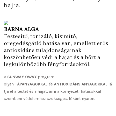
hajra.
BARNA ALGA
Festesítő, tonizáló, kisimító,
öregedésgátló hatása van, emellett erős
antioxidáns tulajdonságainak
köszönhetően védi a hajat és a bőrt a
legkülönbözőbb fényforrásoktól.
A
SUNWAY OWAY
program
olyan
TÁPANYAGOKKAL
és
ANTIOXIDÁNS
ANYAGOKKAL
lá
tja el a testet és a hajat, ami a környezeti hatásokkal
szembeni védelemhez szükséges, főként nyáron.