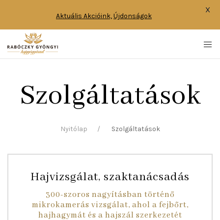
X
Aktuális Akcióink,
Újdonságok
Szolgáltatások
Nyitólap
Szolgáltatások
Hajvizsgálat, szaktanácsadás
300-szoros nagyításban történő
mikrokamerás vizsgálat, ahol a fejbőrt,
hajhagymát és a hajszál szerkezetét