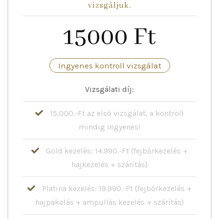
vizsgáljuk.
15000 Ft
Ingyenes kontroll vizsgálat
Vizsgálati díj:
15.000.-Ft az első vizsgálat, a kontroll
mindig ingyenes!
Gold kezelés: 14.990.-Ft (fejbőrkezelés +
hajkezelés + szárítás)
Platina kezelés: 19.990.-Ft (fejbőrkezelés +
hajpakolás + ampullás kezelés + szárítás)