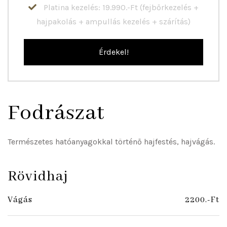
Platina kezelés: 19.990.-Ft (fejbőrkezelés +
hajpakolás + ampullás kezelés + szárítás)
Érdekel!
Fodrászat
Természetes hatóanyagokkal történő hajfestés, hajvágás.
Rövidhaj
Vágás
2200.-Ft